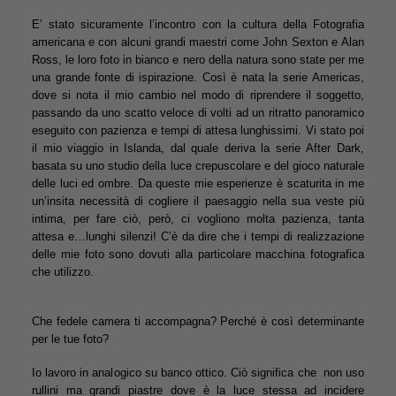
E’ stato sicuramente l’incontro con la cultura della Fotografia
americana e con alcuni grandi maestri come John Sexton e Alan
Ross, le loro foto in bianco e nero della natura sono state per me
una grande fonte di ispirazione. Così è nata la serie Americas,
dove si nota il mio cambio nel modo di riprendere il soggetto,
passando da uno scatto veloce di volti ad un ritratto panoramico
eseguito con pazienza e tempi di attesa lunghissimi. Vi stato poi
il mio viaggio in Islanda, dal quale deriva la serie After Dark,
basata su uno studio della luce crepuscolare e del gioco naturale
delle luci ed ombre. Da queste mie esperienze è scaturita in me
un’insita necessità di cogliere il paesaggio nella sua veste più
intima, per fare ciò, però, ci vogliono molta pazienza, tanta
attesa e…lunghi silenzi! C’è da dire che i tempi di realizzazione
delle mie foto sono dovuti alla particolare macchina fotografica
che utilizzo.
Che fedele camera ti accompagna? Perché è così determinante
per le tue foto?
Io lavoro in analogico su banco ottico. Ciò significa che non uso
rullini ma grandi piastre dove è la luce stessa ad incidere