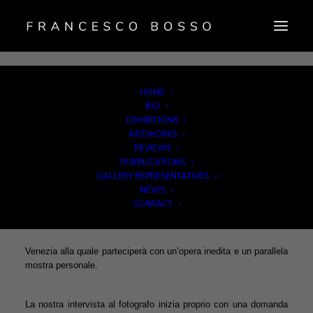
HOME
La 56esima edizione della Biennale di Venezia è alle porte,
BIO
OraZero ha intervistato in anteprima uno dei fotografi italiani
EXHIBITIONS
protagonisti dell’evento: Francesco Bosso, ecco come si è
ARTWORKS
presentato a noi:
REVIEWS
Bosso ama definirsi un “interprete della natura selvaggia in
PUBBLICATIONS
bianco e nero”; l’artista si presenta a noi come fotografo e
GALLERY REPRESENTATIVES
viaggiatore, da sempre ispirato da grandi maestri americani
NEWS
come Edward e Brett Weston, e collaboratore di John
CONTACT
Sexton e Alan Ross. Al ritorno dal suo ultimo viaggio
alle Hawaii ci presenta il suo progetto dal titolo “The beauty
between order and disorder”, realizzato in onore delle Biennale di
Venezia alla quale parteciperà con un’opera inedita e un parallela
mostra personale.
La nostra intervista al fotografo inizia proprio con una domanda