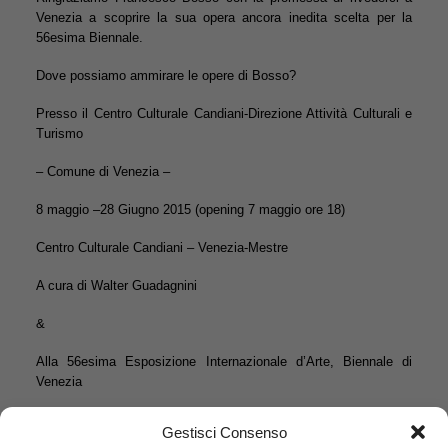
Venezia a scoprire la sua opera ancora inedita scelta per la
56esima Biennale.
Dove possiamo ammirare le opere di Bosso?
Presso il Centro Culturale Candiani-Direzione Attività Culturali e
Turismo
– Comune di Venezia –
8 maggio –28 Giugno 2015 (opening 7 maggio ore 18)
Centro Culturale Candiani – Venezia-Mestre
A cura di Walter Guadagnini
&
Alla 56esima Esposizione Internazionale d’Arte, Biennale di
Venezia
Francesco Bosso all’interno della mostra “Present Nearness”
Gestisci Consenso