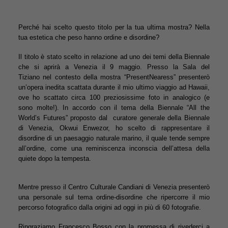
Perché hai scelto questo titolo per la tua ultima mostra? Nella
tua estetica che peso hanno ordine e disordine?
Il titolo è stato scelto in relazione ad uno dei temi della Biennale
che si aprirà a Venezia il 9 maggio. Presso la Sala del
Tiziano nel contesto della mostra “PresentNearess” presenterò
un’opera inedita scattata durante il mio ultimo viaggio ad Hawaii,
ove ho scattato circa 100 preziosissime foto in analogico (e
sono molte!). In accordo con il tema della Biennale “All the
World’s Futures” proposto dal curatore generale della Biennale
di Venezia, Okwui Enwezor, ho scelto di rappresentare il
disordine di un paesaggio naturale marino, il quale tende sempre
all’ordine, come una reminiscenza inconscia dell’attesa della
quiete dopo la tempesta.
Mentre presso il Centro Culturale Candiani di Venezia presenterò
una personale sul tema ordine-disordine che ripercorre il mio
percorso fotografico dalla origini ad oggi in più di 60 fotografie.
Ringraziamo Francesco Bosso con la promessa di rivederci a