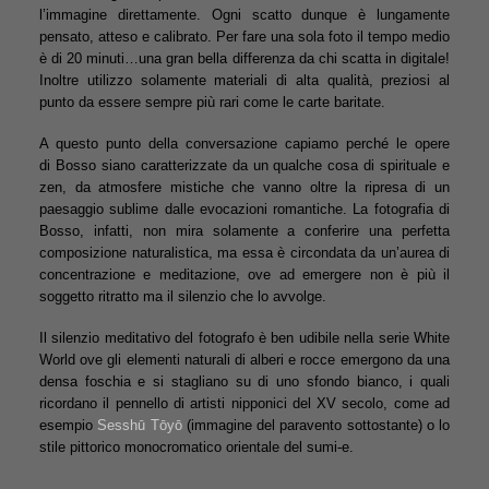
l’immagine direttamente. Ogni scatto dunque è lungamente
pensato, atteso e calibrato. Per fare una sola foto il tempo medio
è di 20 minuti…una gran bella differenza da chi scatta in digitale!
Inoltre utilizzo solamente materiali di alta qualità, preziosi al
punto da essere sempre più rari come le carte baritate.
A questo punto della conversazione capiamo perché le opere
di Bosso siano caratterizzate da un qualche cosa di spirituale e
zen, da atmosfere mistiche che vanno oltre la ripresa di un
paesaggio sublime dalle evocazioni romantiche. La fotografia di
Bosso, infatti, non mira solamente a conferire una perfetta
composizione naturalistica, ma essa è circondata da un’aurea di
concentrazione e meditazione, ove ad emergere non è più il
soggetto ritratto ma il silenzio che lo avvolge.
Il silenzio meditativo del fotografo è ben udibile nella serie White
World ove gli elementi naturali di alberi e rocce emergono da una
densa foschia e si stagliano su di uno sfondo bianco, i quali
ricordano il pennello di artisti nipponici del XV secolo, come ad
esempio
Sesshū Tōyō
(immagine del paravento sottostante) o lo
stile pittorico monocromatico orientale del sumi-e.