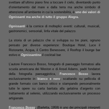
svettare all’ultimo piano fino a toccare il cielo, diventando punto
d’orientamento dal mare e dalla terra ma anche simbolo di
attenzione all’ambiente in cui la sostenibilità, è
uno dei valori di
Ognissanti
ma anche di tutto il gruppo Alegra.
Ognissanti
è la cornice di molteplici eventi: culturali, musicali,
gastronomici, sensoriali, linfa vitale del palazzo.
La storia di un palazzo che si sviluppa su tre piani, ognuno
pensato per diverse esperienze: Boutique Hotel, Luce il
Ristorante, Acqua, il Centro Benessere, il Rooftop il lounge bar
estivo e
Ognissantino
il cocktail bar.
L’autore Francesco Bosso, fotografo di paesaggio formatosi alla
scuola americana dei Weston e di Ansel Adams, padri fondatori
della fotografia paesaggistica,
Francesco Bosso
lavora
esclusivamente in
bianco e nero
, scattando su pellicola di
grande formato con banco ottico e stampando personalmente
tutte le opere su carta baritata alla gelatina d’argento con
trattamento al selenio, utilizzando esclusivamente un processo
artigianale.
Francesco Bosso
, (Barletta, 1959) è uno dei principali interpreti