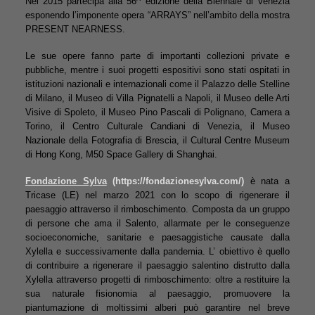
Nel 2015 partecipa alla 56^ edizione della Biennale di Venezia
esponendo l’imponente opera “ARRAYS” nell’ambito della mostra
PRESENT NEARNESS.
Le sue opere fanno parte di importanti collezioni private e
pubbliche, mentre i suoi progetti espositivi sono stati ospitati in
istituzioni nazionali e internazionali come il Palazzo delle Stelline
di Milano, il Museo di Villa Pignatelli a Napoli, il Museo delle Arti
Visive di Spoleto, il Museo Pino Pascali di Polignano, Camera a
Torino, il Centro Culturale Candiani di Venezia, il Museo
Nazionale della Fotografia di Brescia, il Cultural Centre Museum
di Hong Kong, M50 Space Gallery di Shanghai.
Fondazione Sylva
(https://fondazionesylva.com/)
è nata a
Tricase (LE) nel marzo 2021 con lo scopo di rigenerare il
paesaggio attraverso il rimboschimento. Composta da un gruppo
di persone che ama il Salento, allarmate per le conseguenze
socioeconomiche, sanitarie e paesaggistiche causate dalla
Xylella e successivamente dalla pandemia. L’ obiettivo è quello
di contribuire a rigenerare il paesaggio salentino distrutto dalla
Xylella attraverso progetti di rimboschimento: oltre a restituire la
sua naturale fisionomia al paesaggio, promuovere la
piantumazione di moltissimi alberi può garantire nel breve