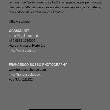
termine quell’assorbimento di Co2 che appare vitale per limitare
l’aumento della temperatura e i danni ambientali che, a catena,
discendono dal cambiamento climatico.
Ufficio stampa:
OGNISSANTI
https://ognissanti.eu
+39 0883 1750000
Via Banchina al Porto 6/8
info@ognissanti.eu
FRANCESCO BOSSO PHOTOGRAPHY
www.francescobosso.com
info@francescobosso.it
+39 335 8111122