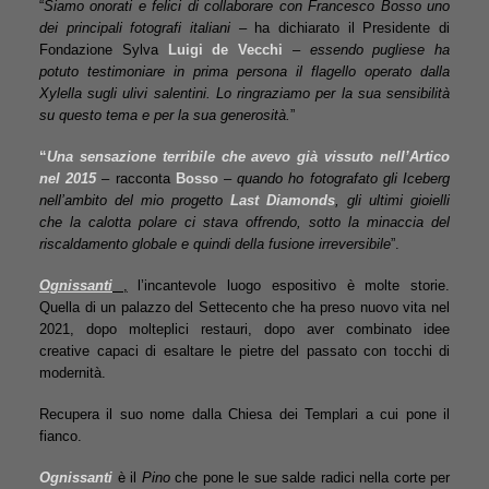
“
Siamo onorati e felici di collaborare con Francesco Bosso
uno
dei principali fotografi italiani
– ha dichiarato il Presidente di
Fondazione Sylva
Luigi de Vecchi
–
essendo pugliese ha
potuto testimoniare in prima persona il flagello operato dalla
Xylella sugli ulivi salentini. Lo ringraziamo per la sua sensibilità
su questo tema e per la sua generosità.
”
“
Una sensazione terribile che avevo già vissuto nell’Artico
nel 2015
– racconta
Bosso
–
quando ho fotografato gli Iceberg
nell’ambito del mio progetto
Last Diamonds
, gli ultimi gioielli
che la calotta polare ci stava offrendo, sotto la minaccia del
riscaldamento globale e quindi della fusione irreversibile
”.
Ognissanti
,
l’incantevole luogo espositivo è molte storie.
Quella di un palazzo del Settecento che ha preso nuovo vita nel
2021, dopo molteplici restauri, dopo aver combinato idee
creative capaci di esaltare le pietre del passato con tocchi di
modernità.
Recupera il suo nome dalla Chiesa dei Templari a cui pone il
fianco.
Ognissanti
è il
Pino
che pone le sue salde radici nella corte per