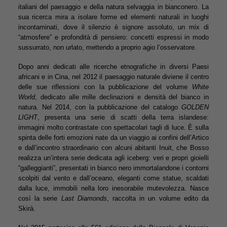
italiani del paesaggio e della natura selvaggia in bianconero. La
sua ricerca mira a isolare forme ed elementi naturali in luoghi
incontaminati, dove il silenzio è signore assoluto, un mix di
“atmosfere” e profondità di pensiero: concetti espressi in modo
sussurrato, non urlato, mettendo a proprio agio l’osservatore.
Dopo anni dedicati alle ricerche etnografiche in diversi Paesi
africani e in Cina, nel 2012 il paesaggio naturale diviene il centro
delle sue riflessioni con la pubblicazione del volume
White
World
, dedicato alle mille declinazioni e densità del bianco in
natura. Nel 2014, con la pubblicazione del catalogo
GOLDEN
LIGHT
, presenta una serie di scatti della terra islandese:
immagini molto contrastate con spettacolari tagli di luce. È sulla
spinta delle forti emozioni nate da un viaggio ai confini dell’Artico
e dall’incontro straordinario con alcuni abitanti Inuit, che Bosso
realizza un’intera serie dedicata agli iceberg: veri e propri gioielli
“galleggianti”, presentati in bianco nero immortalandone i contorni
scolpiti dal vento e dall’oceano, eleganti come statue, scaldati
dalla luce, immobili nella loro inesorabile mutevolezza. Nasce
così la serie
Last Diamonds
, raccolta in un volume edito da
Skirà.