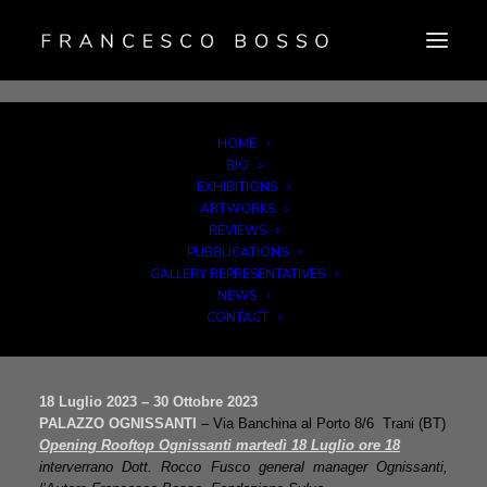
HOME
BIO
Francesco Bosso
EXHIBITIONS
ARTWORKS
ALIVE
REVIEWS
PUBBLICATIONS
“Gli ulivi di Puglia protagonisti di un progetto fotografico
nato
GALLERY REPRESENTATIVES
dalla passione per la Terra e dalla necessità di sensibilizzare
al
NEWS
tema della tutela ambientale”
CONTACT
un progetto espositivo in collaborazione con la
Fondazione
Sylva – Lecce
18 Luglio 2023 – 30 Ottobre 2023
PALAZZO OGNISSANTI
– Via Banchina al Porto 8/6 Trani (BT)
Opening Rooftop Ognissanti martedì 18 Luglio ore 18
interverrano Dott. Rocco Fusco general manager Ognissanti,