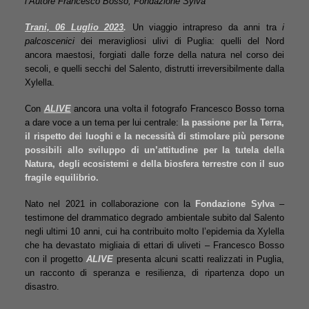
l’Autore Francesco Bosso, Fondazione Sylva
Trani, 06 Luglio 2023
.
Un viaggio intrapreso da anni tra
i
palcoscenici
dei meravigliosi ulivi di Puglia: quelli del Nord
ancora maestosi, forgiati dalle forze della natura nel corso dei
secoli, e quelli secchi del Salento, distrutti irreversibilmente dalla
Xylella.
Con
ALIVE
ancora una volta il fotografo Francesco Bosso torna
a dare voce a un tema per lui centrale:
la passione per la Terra,
il rispetto dei luoghi e la necessità di stimolare più persone
possibili allo sviluppo di un’attitudine per la tutela della
Natura, degli ecosistemi e della biosfera terrestre con il suo
fragile equilibrio.
Nato nel 2021 in collaborazione con la
Fondazione Sylva
–
testimone del drammatico degrado ambientale subito dal Salento
negli ultimi 10 anni, cui ha contribuito molto l’epidemia da Xylella
che ha devastato migliaia di ettari di uliveti – Francesco Bosso
con il progetto
ALIVE
presenta alcuni scatti realizzati in Puglia,
un racconto di speranza e resilienza, di ripartenza dopo un
disastro.