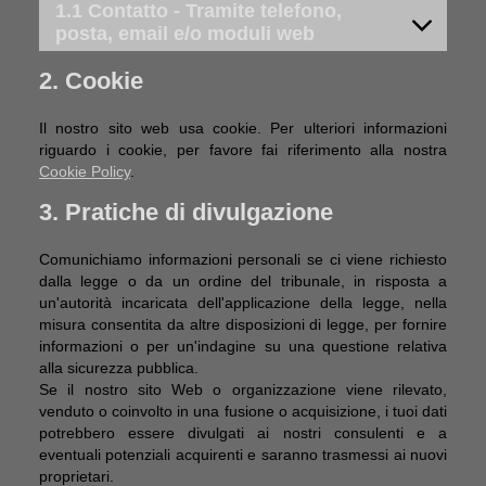
1.1 Contatto - Tramite telefono,
posta, email e/o moduli web
2. Cookie
Il nostro sito web usa cookie. Per ulteriori informazioni
riguardo i cookie, per favore fai riferimento alla nostra
Cookie Policy
.
3. Pratiche di divulgazione
Comunichiamo informazioni personali se ci viene richiesto
dalla legge o da un ordine del tribunale, in risposta a
un'autorità incaricata dell'applicazione della legge, nella
misura consentita da altre disposizioni di legge, per fornire
informazioni o per un'indagine su una questione relativa
alla sicurezza pubblica.
Se il nostro sito Web o organizzazione viene rilevato,
venduto o coinvolto in una fusione o acquisizione, i tuoi dati
potrebbero essere divulgati ai nostri consulenti e a
eventuali potenziali acquirenti e saranno trasmessi ai nuovi
proprietari.