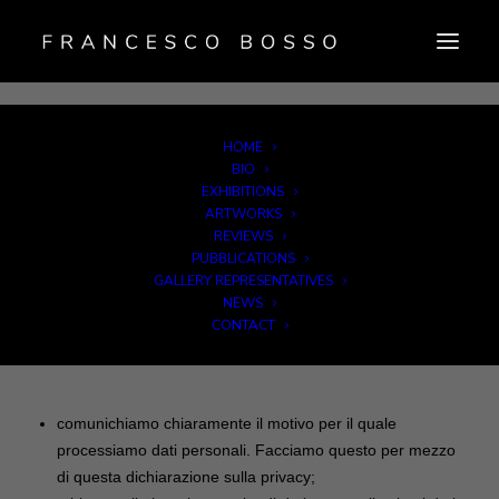
HOME
Questa dichiarazione sulla privacy è stata aggiornata
BIO
l'ultima volta il Luglio 1, 2026 e si applica ai cittadini e ai
EXHIBITIONS
residenti permanenti legali dello Spazio Economico
ARTWORKS
Europeo e della Svizzera.
REVIEWS
PUBBLICATIONS
In questa dichiarazione sulla privacy, spieghiamo cosa
GALLERY REPRESENTATIVES
facciamo con i tuoi dati che otteniamo attraverso
NEWS
https://www.francescobosso.com
. Ti consigliamo di leggere
CONTACT
attentamente la dichiarazione. Durante l'elaborazione
rispettiamo i requisiti della legislazione sulla privacy. Ciò
significa, tra le altre cose, che:
comunichiamo chiaramente il motivo per il quale
processiamo dati personali. Facciamo questo per mezzo
di questa dichiarazione sulla privacy;