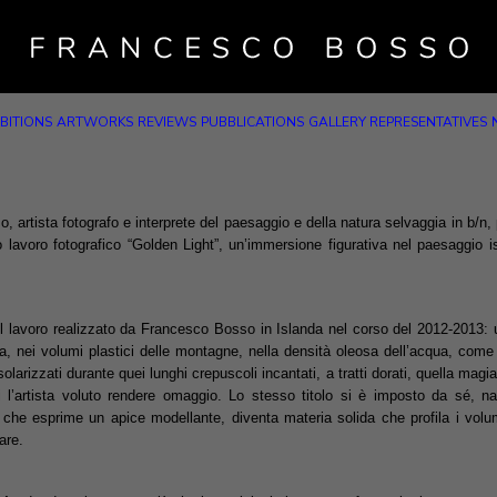
BITIONS
ARTWORKS
REVIEWS
PUBBLICATIONS
GALLERY REPRESENTATIVES
ista fotografo e interprete del paesaggio e della natura selvaggia in b/n, p
o lavoro fotografico “Golden Light”, un’immersione figurativa nel paesaggio is
l lavoro realizzato da Francesco Bosso in Islanda nel corso del 2012-2013: u
ra, nei volumi plastici delle montagne, nella densità oleosa dell’acqua, come 
i solarizzati durante quei lunghi crepuscoli incantati, a tratti dorati, quella magi
l’artista voluto rendere omaggio. Lo stesso titolo si è imposto da sé, nat
 che esprime un apice modellante, diventa materia solida che profila i volu
are.