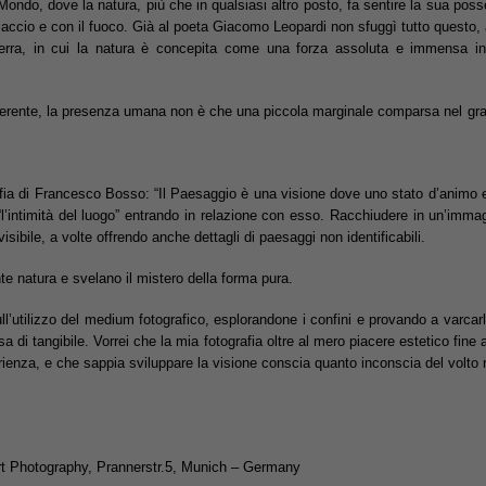
Mondo, dove la natura, più che in qualsiasi altro posto, fa sentire la sua pos
iaccio e con il fuoco. Già al poeta Giacomo Leopardi non sfuggì tutto questo,
 terra, in cui la natura è concepita come una forza assoluta e immensa 
ferente, la presenza umana non è che una piccola marginale comparsa nel gra
fia di Francesco Bosso: “Il Paesaggio è una visione dove uno stato d’animo e 
a “l’intimità del luogo” entrando in relazione con esso. Racchiudere in un’imma
visibile, a volte offrendo anche dettagli di paesaggi non identificabili.
nte natura e svelano il mistero della forma pura.
l’utilizzo del medium fotografico, esplorandone i confini e provando a varcarli
osa di tangibile. Vorrei che la mia fotografia oltre al mero piacere estetico fine
rienza, e che sappia sviluppare la visione conscia quanto inconscia del volto
rt Photography, Prannerstr.5, Munich – Germany