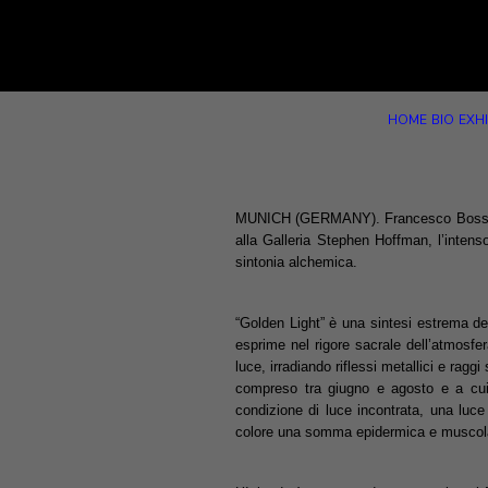
HOME
BIO
EXHI
MUNICH (GERMANY). Francesco Bosso, art
alla Galleria Stephen Hoffman, l’intens
sintonia alchemica.
“Golden Light” è una sintesi estrema de
esprime nel rigore sacrale dell’atmosfe
luce, irradiando riflessi metallici e ragg
compreso tra giugno e agosto e a cui 
condizione di luce incontrata, una luce
colore una somma epidermica e muscol