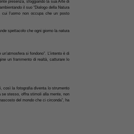
sente presenza, sfoggiando la sua Arte di
 ambientando il suo “Dialogo della Natura
in cui l’uomo non occupa che un posto
nde spettacolo che ogni giorno la natura
un’atmosfera si fondono”. L’intento è di
gine un frammento di realtà, catturare lo
, così la fotografia diventa lo strumento
 a se stesso, offra stimoli alla mente, non
 nascosto del mondo che ci circonda”, ha