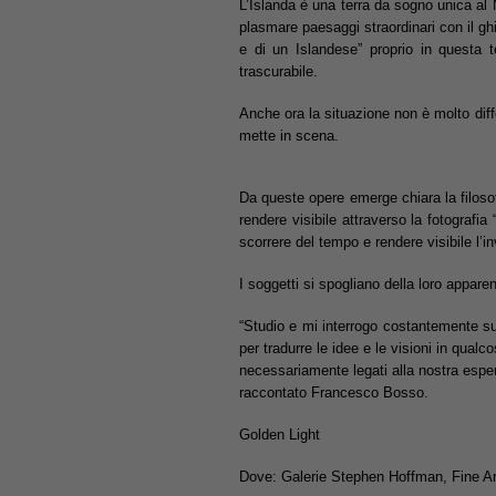
L’Islanda è una terra da sogno unica al 
plasmare paesaggi straordinari con il gh
e di un Islandese” proprio in questa
trascurabile.
Anche ora la situazione non è molto dif
mette in scena.
Da queste opere emerge chiara la filoso
rendere visibile attraverso la fotografi
scorrere del tempo e rendere visibile l’in
I soggetti si spogliano della loro appare
“Studio e mi interrogo costantemente sul
per tradurre le idee e le visioni in qualc
necessariamente legati alla nostra espe
raccontato Francesco Bosso.
Golden Light
Dove: Galerie Stephen Hoffman, Fine A