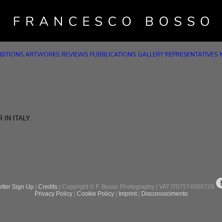
BITIONS
ARTWORKS
REVIEWS
PUBBLICATIONS
GALLERY REPRESENTATIVES
IN ITALY.
tter Sign Up
|
Credits
| Copyright © F. Bosso Photography | VAT IT07574500729
Privacy Policy
|
Cookie Policy
|
Imprint
|
Disconoscimento