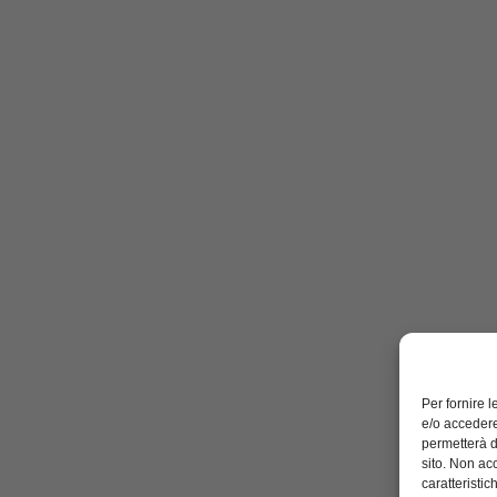
Per fornire 
e/o accedere
permetterà d
sito. Non ac
caratteristic