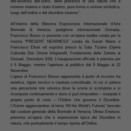
dell’assenza dell’uomo, della presenza di una natura che è
insieme materia e stato d’animo, pura forma e visione simbolica,
luogo dell’ordine e del disordine insieme.”
All’interno della 56esima Esposizione Internazionale d’Arte
Biennale di Venezia, padiglione internazionale Grenada,
Francesco Bosso si presenta con un’opera inedita creata per la
mostra “PRESENT NEARNESS” curata da Susan Mains e
Francesco Elisei ed esposta presso la Sala Tiziano (Opera
Culturale Don Orione Artigianelli, Fondamenta delle Zattere ai
Gesuati, Dorsoduro 919). L’inaugurazione ufficiale è prevista per
il 6 Maggio, mentre l’apertura al pubblico dal 9 Maggio al 22
Novembre.
L’opera di Francesco Bosso rappresenta il punto di incontro tra
estetica, rigore tecnico e caratura concettuale, in cui si palesa
una percezione non univoca dove la scena si scompone e si
ricompone continuamente e dove si può intravedere – mutando il
proprio punto di vista – l’Ordine che governa il Disordine.
L’Autore agganciandosi al tema “All the World’s Futures” lanciato
dal curatore generale della Biennale di Venezia, Okwui Enwezor,
presenta un’opera che è espressione tipica del Disordine in
natura, che puntualmente il tempo riporta all’Ordine.