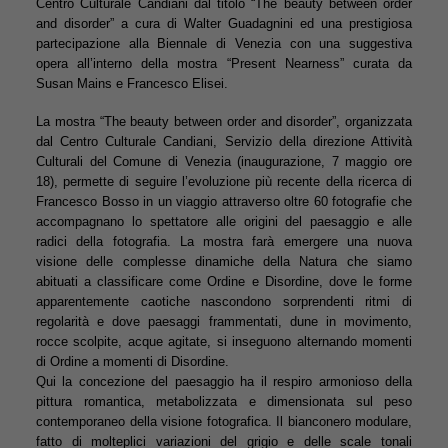
Centro Culturale Candiani dal titolo “The beauty between order
and disorder” a cura di Walter Guadagnini ed una prestigiosa
partecipazione alla Biennale di Venezia con una suggestiva
opera all’interno della mostra “Present Nearness” curata da
Susan Mains e Francesco Elisei.
La mostra “The beauty between order and disorder”, organizzata
dal Centro Culturale Candiani, Servizio della direzione Attività
Culturali del Comune di Venezia (inaugurazione, 7 maggio ore
18), permette di seguire l’evoluzione più recente della ricerca di
Francesco Bosso in un viaggio attraverso oltre 60 fotografie che
accompagnano lo spettatore alle origini del paesaggio e alle
radici della fotografia. La mostra farà emergere una nuova
visione delle complesse dinamiche della Natura che siamo
abituati a classificare come Ordine e Disordine, dove le forme
apparentemente caotiche nascondono sorprendenti ritmi di
regolarità e dove paesaggi frammentati, dune in movimento,
rocce scolpite, acque agitate, si inseguono alternando momenti
di Ordine a momenti di Disordine.
Qui la concezione del paesaggio ha il respiro armonioso della
pittura romantica, metabolizzata e dimensionata sul peso
contemporaneo della visione fotografica. Il bianconero modulare,
fatto di molteplici variazioni del grigio e delle scale tonali