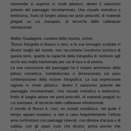
intermedie si esprime in modo pittorico, dentro il naturismo
potente del paesaggio incontaminato. Una visuale metodica e
lentissima, frutto di lunghe attese nei posti prescelti, di materiali
pregiati su cui stampare, di tecniche dalle calibrature
infinitesimali.
Walter Guadagnini, curatore della mostra, scrive:
“Bosso fotografa in bianco e nero, e le sue immagini scattate in
diversi luoghi del mondo, non raccontano l’esotismo turistico di
queste terre, quanto la capacità della fotografia di restituire agli
occhi una realtà trasformata per via di luce e di poesia.
La sua concezione del paesaggio ha il respiro armonioso della
pittura romantica, metabolizzata e dimensionata sul peso
contemporaneo della visione fotografica. La sua espressione
ragiona in modo pittorico, dentro il naturismo potente del
paesaggio incontaminato. Una visuale metodica e lentissima,
frutto di lunghe attese nei posti prescelti, di materiali pregiati su
cui stampare, di tecniche dalle calibrature infinitesimali.
Il mondo di Bosso è, così, un mondo metafisico, nel quale il
tempo appare sospeso, e non a caso frequentemente l’artista
ama confrontarsi con paesaggi innevati, con distese d’acqua o di
sabbia, con gli spazi vuoti che dicono, prima ancora che