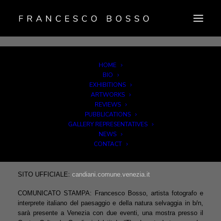
HOME
BIO
EXHIBITIONS
Dal 07 Maggio 2015 al 28 Giugno 2015 – VENEZIA
ARTWORKS
REVIEWS
LUOGO: Centro Culturale Candiani
PUBBLICATIONS
CURATORI: Walter Guadagnini
GALLERY REPRESENTATIVES
ENTI PROMOTORI:
NEWS
Centro Culturale Candiani-Direzione Attività Culturali e Turismo –
CONTACT
Comune di Venezia
TELEFONO PER INFORMAZIONI: +39.02.84560801
E-MAIL INFO:
6Glab@seigradi.com
SITO UFFICIALE:
candiani.comune.venezia.it
COMUNICATO STAMPA: Francesco Bosso, artista fotografo e
interprete italiano del paesaggio e della natura selvaggia in b/n,
sarà presente a Venezia con due eventi, una mostra presso il