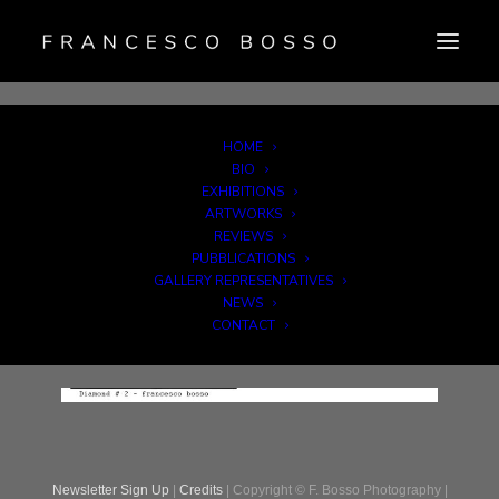
HOME
BIO
EXHIBITIONS
ARTWORKS
REVIEWS
PUBBLICATIONS
GALLERY REPRESENTATIVES
NEWS
CONTACT
Newsletter Sign Up
|
Credits
| Copyright © F. Bosso Photography |