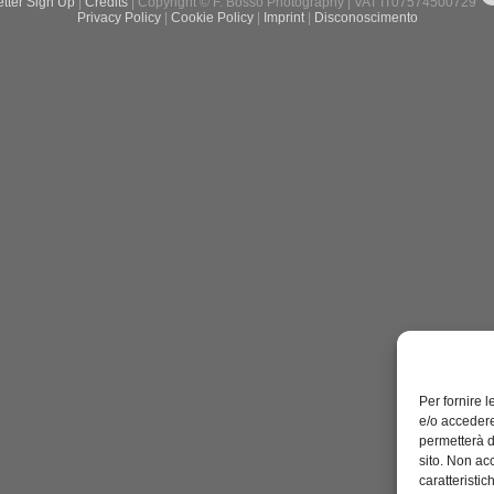
tter Sign Up
|
Credits
| Copyright © F. Bosso Photography | VAT IT07574500729
Privacy Policy
|
Cookie Policy
|
Imprint
|
Disconoscimento
Per fornire 
e/o accedere
permetterà d
sito. Non ac
caratteristic