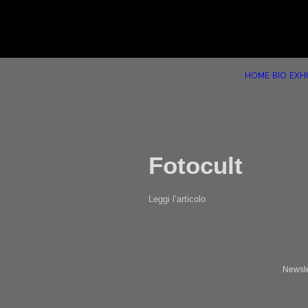
HOME
BIO
EXHI
Fotocult
Leggi l’articolo
Newsle