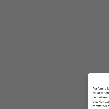
Per fornire 
e/o accedere
permetterà d
sito. Non ac
caratteristic