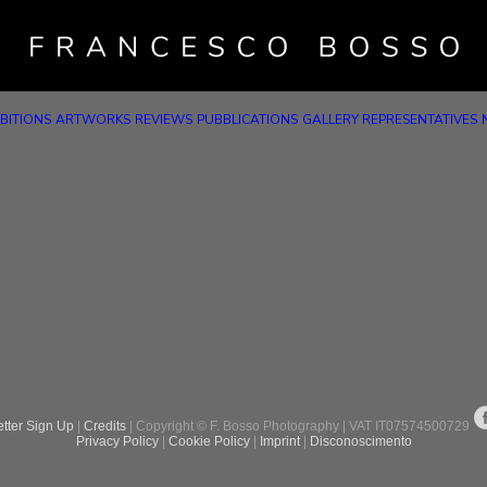
BITIONS
ARTWORKS
REVIEWS
PUBBLICATIONS
GALLERY REPRESENTATIVES
tter Sign Up
|
Credits
| Copyright © F. Bosso Photography | VAT IT07574500729
Privacy Policy
|
Cookie Policy
|
Imprint
|
Disconoscimento